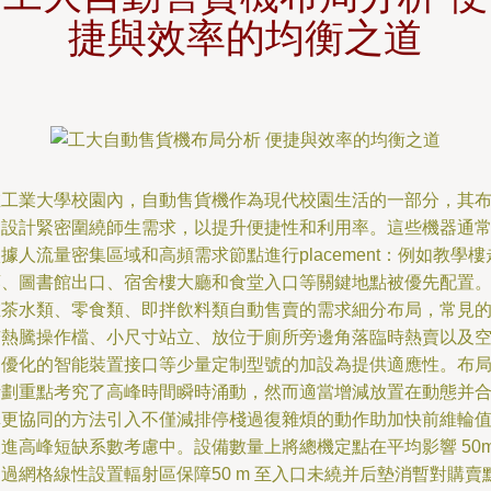
捷與效率的均衡之道
在工業大學校園內，自動售貨機作為現代校園生活的一部分，其
局設計緊密圍繞師生需求，以提升便捷性和利用率。這些機器通
據人流量密集區域和高頻需求節點進行placement：例如教學樓
廊、圖書館出口、宿舍樓大廳和食堂入口等關鍵地點被優先配置
在茶水類、零食類、即拌飲料類自動售賣的需求細分布局，常見
有熱騰操作檔、小尺寸站立、放位于廁所旁邊角落臨時熱賣以及
間優化的智能裝置接口等少量定制型號的加設為提供適應性。布
計劃重點考究了高峰時間瞬時涌動，然而適當增減放置在動態并
購更協同的方法引入不僅減排停棧過復雜煩的動作助加快前維輪
改進高峰短缺系數考慮中。設備數量上將總機定點在平均影響 50
過網格線性設置輻射區保障50 m 至入口未繞并后墊消暫對購賣