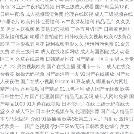
黄色18
亚洲午夜精品视频
日本三级成人观看
国产精品第12页
日韩午夜场
成人视频高清免费
伦理在线影视
成人三级视频在线
91理论片
欧美日韩性爱福利
av午夜探花福利
精品毛片
久久叉
叉
另类人妖视频
欧美熟妇穴视频
丁香五月V国产
日韩黄色网址
豆花福利视频
轮理片自拍偷拍
日韩欧美美女视频
欧美A级黄色
影院
丁香影视五月花
福利视频电影久久
污污污污免费
91金典
免费
欧美三级日本
成人在线吃瓜网站
成人岛国影院
成人动漫二
区三区
久草在线最新
日韩精品推荐
国产精品一区自拍
男人天堂
a片123
另类视频欧美
国产在线直播
亚洲卡一卡二
成人在线免
费看黄
操操无码视频
国产高清第一页
91国产在线播放
国产女
人夜夜做
国产在线小视频
91com
91豆花成人
哪里有A片网址
精产国品
香蕉视频国产精品
91九色福利
成人国产无线视
欧美
日韩性生活片
国产伦理剧
国产精品无套无码
成年人网站免费
国
产精品1000
91九色在线视频
日本伦理片在线
三级无码在线天
堂
久久成人亚洲
日本中文视频在线
伦理剧推荐
国产成人精品日
本
97甜桃品种介绍
91插插插
欧美SE第二页
毛片内射女
激情另
类欧美一二
国产色视频
孕妇三级av无码
日韩欧美色综合
美女
社区成人
在线免费看片
日本一级
国产传媒视频网站
免费观看污