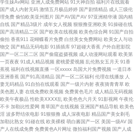
学生妹Av网站
亚洲人成免费网站
91大神自拍
福利片在线观看
国产成人内射无码
激情五月极品婷婷
国产剧情精品
成人三级伦
夜日韩A片 欧美在一区 av抖阴91 久久人妻在线观看 美女福利视频导航 无码
理免费
偷怕欧美亚州图片
国产AV国产AV
97亚洲精华液
国内精
自线
国产精品3级片
成年女人视频
狠狠撸亚洲欧美
91操碰在线
思瑞一区 日韩国黄色片无马 香蕉视频在线播放 黄色A级 超碰色情网址 91视
国产高清精品二区
国产欧美在线视频
欧美色综合网
91国产自拍
偷拍
香蕉911
花蝴蝶看片免费
白丝美女免费网站
欧美女人与动
频第十页 影音先锋亚州精品 91熟妇视频在线 亚洲性爱小说网 三级片日韩有
物交
国产精品无码电影
91插插库
97超碰大香蕉
户外自慰影院
国产一区二区二区
国产偷窥盗摄视频
成人动漫网站观看
欧美第
码 久久大香蕉物业 超碰三机 91社在线看 综合色色 日本不卡三区 麻豆久久
一页夜夜
91成人精品视频
蜜桃爱爱视频
乱伦熟女五月天
91香
蕉视
福利在线视频直播
一区xxxxx
岛国大片免费视频
一道日本
草 日日爱影视 人人超碰人人操 男女91免费观看 岛国动作片网站 97人人操超
亚洲香蕉
国产91高清精品
国产一区二区福利
伦理在线播放
人
妻无码精品
91自拍在线观看
国产一级片内射
夜夜骑青青草
欧
碰 午夜福利老司机 欧洲色综合 国产性交自拍 大香蕉网精品 91豆花社区 三
美色图人妻
在线免费欧美视频
免费黄色毛片
成人精品无码视频
欧美午夜极品
性欧美ⅩⅩⅩⅩ乱
欧美色色六月天
91影视网
午夜伦
级片网卡 欧美性爱A级 国产午夜伦理AV 操逼网站97 综合av另类 日本女同视
不卡
加勒比性爱网
青草国产在线视频
亚洲国产精品导航
欧美色
淫
波多野结依电影
91狠狠撸
成人深夜电影
精品国产美女剃毛
频 久久思思热国产 成人电影91 福利网址导航在线 国肏精品 av资源网站 69
加勒比熟女
91碰在线
欧美裸模
萌白酱国产一区
美国一级AV
国
产人在线成免费
免费黄色A片网址
微拍福利国产视频
国产人成
福利视频导航 日韩快播区 美女91视频 大香蕉伊综 97在线视 伊人影院9998