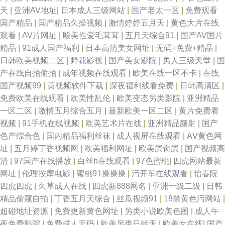
天
|
亚洲AV地址
|
日本成人三级网站
|
国产老太一区
|
免费观看
国产精品
|
国产精品久操视频
|
激情婷婷五月天
|
黄色大片在线
观看
|
AV片网址
|
殴美性爱毛茸茸
|
五月天综合91
|
国产AV国片
精品
|
91成人国产福利
|
日本高清美女网址
|
无码+免费+精品
|
日韩欧美视频二区
|
野花影视
|
国产美女影院
|
男人三级天堂
|
国
产在线自拍偷拍
|
成年视频在线观看
|
欧美在线一区不卡
|
在线
国产视频99
|
黄视频软件下载
|
深夜福利线看免费
|
日韩高清区
|
免费欧美在线观看
|
欧美性乱伦
|
欧美变态另类影院
|
亚洲精品
一区二区
|
激情五月综合五月
|
最新欧美一区二区
|
黄片免费看
视频
|
91手机在线视频
|
欧美艺术片在线
|
亚洲精品颜射
|
国产
色产综合色
|
国内精品福利丝袜
|
成人视屏在线观看
|
AⅤ黄色网
址
|
五月婷丁香视频网
|
欧美福利网址
|
欧美屄肏屄
|
国产视频高
清
|
97国产在线播放
|
白丝h在线观看
|
97色蜜桃
|
四虎网站最新
网址
|
伦理按摩电影
|
蜜桃91操操操
|
污开车在线观看
|
怡春院
四虎四虎
|
久草成人在线
|
四虎新888网名
|
亚洲一级二级
|
日韩
精品偷窥自拍
|
丁香五月天综合
|
丝瓜视频91
|
18禁黄色污网站
|
超碰地址资源
|
免费更新黄色网址
|
另类小说欧美色图
|
成人午
夜免费影院
|
免费成人无码
|
欧美另类日韩无
|
欧美女在线
|
国产