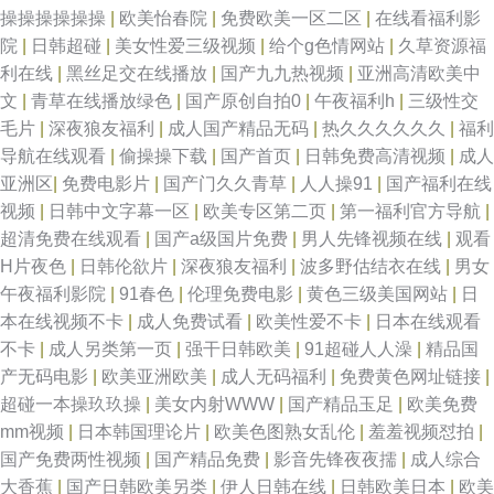
操操操操操操
|
欧美怡春院
|
免费欧美一区二区
|
在线看福利影
院
|
日韩超碰
|
美女性爱三级视频
|
给个g色情网站
|
久草资源福
利在线
|
黑丝足交在线播放
|
国产九九热视频
|
亚洲高清欧美中
文
|
青草在线播放绿色
|
国产原创自拍0
|
午夜福利h
|
三级性交
毛片
|
深夜狼友福利
|
成人国产精品无码
|
热久久久久久久
|
福利
导航在线观看
|
偷操操下载
|
国产首页
|
日韩免费高清视频
|
成人
亚洲区
|
免费电影片
|
国产门久久青草
|
人人操91
|
国产福利在线
视频
|
日韩中文字幕一区
|
欧美专区第二页
|
第一福利官方导航
|
超清免费在线观看
|
国产a级国片免费
|
男人先锋视频在线
|
观看
H片夜色
|
日韩伦欲片
|
深夜狼友福利
|
波多野估结衣在线
|
男女
午夜福利影院
|
91春色
|
伦理免费电影
|
黄色三级美国网站
|
日
本在线视频不卡
|
成人免费试看
|
欧美性爱不卡
|
日本在线观看
不卡
|
成人另类第一页
|
强干日韩欧美
|
91超碰人人澡
|
精品国
产无码电影
|
欧美亚洲欧美
|
成人无码福利
|
免费黄色网址链接
|
超碰一本操玖玖操
|
美女内射WWW
|
国产精品玉足
|
欧美免费
mm视频
|
日本韩国理论片
|
欧美色图熟女乱伦
|
羞羞视频怼拍
|
国产免费两性视频
|
国产精品免费
|
影音先锋夜夜擩
|
成人综合
大香蕉
|
国产日韩欧美另类
|
伊人日韩在线
|
日韩欧美日本
|
欧美