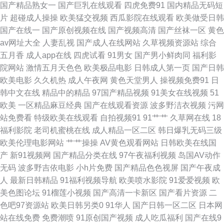
国产精品熟女一
国产巨乳在线观看
四虎免费91
国内精品无码短
片
超碰成人操操
欧美猛交视频
西瓜影院在线观看
欧美做受日韩
福利社 色色免费视频 欧美怡红院五区 黄色电影小视频 福利区站91 av小电影
国产在线一
国产原创视频在线
国产视频高清
国产丝袜一区
黄色
av网址大全
人妻乱视
国产成人在线网站
久草视频资源站
综合
导航 日本在线A√ 欧美18区 久草热99 丁香91大神在线 www黄色网站 欧美日
五月香
成人app在线
四虎试看
91男女
国产男小鲜肉同
福利影
院网站
激情五月天色色
欧美极品电影
日韩成人第一页
国产日韩
韩国产综合 91蜜桃破解版 91超碰在线 91精品天堂 香蕉超碰 日本一级影片
欧美电影
久久机热
成人午夜网
黄色天堂男人
操视频免费91
日
韩中文在线
精品中的精品
97国产精品视频
91美女在线视频
51
蜜桃AV97 国产午夜伊人精品 97护士超碰在线 91精品手机9 亚州成人网站在
欧美
一区精品麻豆经典
国产在线观看资源
波多野洁衣视频
污网
站免费看
特级欧美在线观看
自拍视频91
91艹艹
久草网在线
18
线 日韩αⅴ 萌白酱在线 麻豆视频在线播放 狠狠退福利视频 成人五月天网站
福利影院
老司机蜜桃在线
成人精品一区二区
韩日爆乳无码三级
欧美伦理电影网站
艹艹操操
AV黄色观看网站
日韩欧美在线国
91在线91 97网址97 91试看 91官网在线看 伊人99 午夜剧场91 日本a中文字
产
新91视频网
国产精品分类在线
97午夜福利视频
岛国AV动作
无码
波多野吉依电影
小h片免费
国产精品色色视屏
国产午夜成
幕 超碰97人人爱 WWW浮力COM 91热爆在线视频 自拍六区 香蕉网av 三级
人
最新日韩精品
91福利视频导航
欧美喷水影院
91爱爱视频
欧
美色图论坛
91榴莲小视频
国产高清一卡新区
国产看片资源
二
片在线看艹 福利AV 丝袜美尻人妻偷拍 色宅男宅女91 青青国产视频 国产精
色吧97资源站
欧美日韩另类0
91华人
国产日韩一区二区
日本网
站在线免费
免费潮喷
91原创国产视频
成人吃瓜福利
国产在线9
品内射视频 超碰狠狠操 青青影院学生妹 海角乱轮 黑丝自慰久草91 俺去射啦