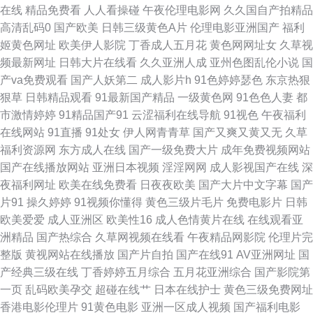
在线
精品免费看
人人看操碰
午夜伦理电影网
久久国自产拍精品
高清乱码0
国产欧美
日韩三级黄色A片
伦理电影亚洲国产
福利
AV产 超碰香蕉99 国产日韩精品久久 欧美性生活 欧美色图日本 欧美a片在线
姬黄色网址
欧美伊人影院
丁香成人五月花
黄色网网址女
久草视
频最新网址
日韩大片在线看
久久亚洲人成
亚州色图乱伦小说
国
AV天堂资源 俺来也俺去也久久 美女超碰在线 久久先锋视频 玖玖玖玖情色 豆
产va免费观看
国产人妖第二
成人影片h
91色婷婷瑟色
东京热狠
狠草
日韩精品观看
91最新国产精品
一级黄色网
91色色人妻
都
花官网免费 韩日av网址 97色色欧美性爱 激情av入口 国产精品剧情 大香蕉
市激情婷婷
91精品国产91
云涩福利在线导航
91视色
午夜福利
在线网站
91直播
91处女
伊人网青青草
国产又爽又黄又无
久草
99热 最新亚洲黄色网址 91福利网站 最新久草视频观看 99热这只有精品 操
福利资源网
东方成人在线
国产一级免费大片
成年免费视频网站
国产在线播放网站
亚洲日本视频
淫淫网网
成人影视国产在线
深
碰日韩 久久伊人精品视频 九一大香蕉 另类69Av 久久伊人成人 九一传媒传媒
夜福利网址
欧美在线免费看
日夜夜欧美
国产大片中文字幕
国产
片91
操久婷婷
91视频你懂得
黄色三级片毛片
免费电影片
日韩
视频 黄色电影地址 国模100p 国产精品吃瓜视频 美女奸三级 欧洲激情人妻
欧美爱爱
成人亚洲区
欧美性16
成人色情黄片在线
在线观看亚
洲精品
国产热综合
久草网视频在线看
午夜精品网影院
伦理片完
日本www线 青青草肏屄视频 青青成人AV网 欧美另类专区 欧美白丝在线 另
整版
黄视网站在线播放
国产片自拍
国产在线91
AV亚洲网址
国
产经典三级在线
丁香婷婷五月综合
五月花亚洲综合
国产影院第
类综合网 久久爱99 91n视频 另类极品AV 欧美野外性V 亚洲色图另类图片 四
一页
乱码欧美孕交
超碰在线艹
日本在线护士
黄色三级免费网址
香港电影伦理片
91黄色电影
亚洲一区成人视频
国产福利电影
虎免费视频 国产美女艹B 91白虎美女交配 91夫妻交换 91真人视频 99热都是