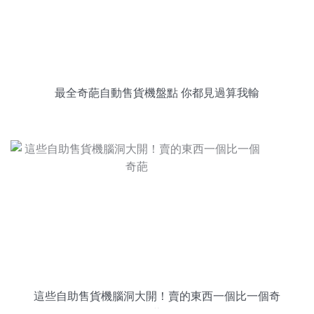
最全奇葩自動售貨機盤點 你都見過算我輸
這些自助售貨機腦洞大開！賣的東西一個比一個奇
葩