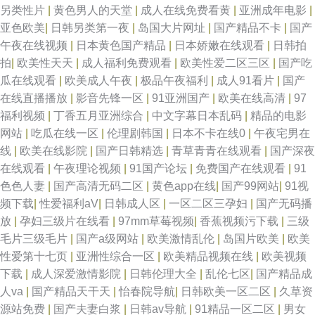
另类性片
|
黄色男人的天堂
|
成人在线免费看黄
|
亚洲成年电影
|
亚色欧美
|
日韩另类第一夜
|
岛国大片网址
|
国产精品不卡
|
国产
午夜在线视频
|
日本黄色国产精品
|
日本娇嫩在线观看
|
日韩拍
拍
|
欧美性天天
|
成人福利免费观看
|
欧美性爱二区三区
|
国产吃
瓜在线观看
|
欧美成人午夜
|
极品午夜福利
|
成人91看片
|
国产
在线直播播放
|
影音先锋一区
|
91亚洲国产
|
欧美在线高清
|
97
福利视频
|
丁香五月亚洲综合
|
中文字幕日本乱码
|
精品的电影
网站
|
吃瓜在线一区
|
伦理剧韩国
|
日本不卡在线0
|
午夜宅男在
线
|
欧美在线影院
|
国产日韩精选
|
青草青青在线观看
|
国产深夜
在线观看
|
午夜理论视频
|
91国产论坛
|
免费国产在线观看
|
91
色色人妻
|
国产高清无码二区
|
黄色app在线
|
国产99网站
|
91视
频下载
|
性爱福利aV
|
日韩成人区
|
一区二区三孕妇
|
国产无码播
放
|
孕妇三级片在线看
|
97mm草莓视频
|
香蕉视频污下载
|
三级
毛片三级毛片
|
国产a级网站
|
欧美激情乱伦
|
岛国片欧美
|
欧美
性爱第十七页
|
亚洲性综合一区
|
欧美精品视频在线
|
欧美视频
下载
|
成人深爱激情影院
|
日韩伦理大全
|
乱伦七区
|
国产精品成
人va
|
国产精品天干天
|
怡春院导航
|
日韩欧美一区二区
|
久草资
源站免费
|
国产夫妻白浆
|
日韩av导航
|
91精品一区二区
|
男女