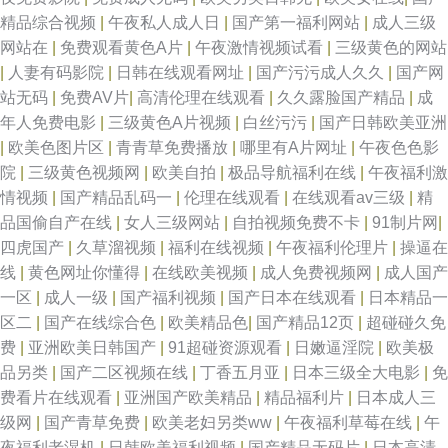
精品综合视频
|
午夜私人成人日
|
国产第一福利网站
|
成人三级
网站在
|
免费观看黄色A片
|
午夜激情视频试看
|
三级黄色的网站
|
人妻有码影院
|
日韩在线观看网址
|
国产污污成人久久
|
国产网
站无码
|
免费AV片
|
高清伦理在线观看
|
久久露脸国产精品
|
成
年人免费电影
|
三级黄色A片视频
|
白丝污污
|
国产日韩欧美亚洲
|
欧美色图片区
|
青青草免费播放
|
哪里有A片网址
|
午夜色色影
院
|
三级黄色视频网
|
欧美自拍
|
极品导航福利在线
|
午夜福利激
情视频
|
国产精品乱码一
|
伦理在线观看
|
在线观看av三级
|
精
品国偷自产在线
|
女人三级网站
|
自拍视频免费不卡
|
91制片网
|
四虎国产
|
久草溜视频
|
福利在线视频
|
午夜福利伦理片
|
操逼在
线
|
黄色网址你懂得
|
在线欧美视频
|
成人免费视频网
|
成人国产
一区
|
成人一级
|
国产福利视频
|
国产日本在线观看
|
日本精品一
区二
|
国产在线综合色
|
欧美精品色
|
国产精品12页
|
超碰碰久免
费
|
亚洲欧美日韩国产
|
91超碰资源观看
|
日嫩逼淫院
|
欧美极
品另类
|
国产二区视频在线
|
丁香五月亚
|
日本三级全大电影
|
免
费看片在线观看
|
亚洲国产欧美精品
|
精品福利片
|
日本成人三
级网
|
国产青草免费
|
欧美老妇另类ww
|
午夜福利草莓在线
|
午
夜福利老湿机
|
日韩欧美福利视频
|
国产精品无码片
|
日本高清