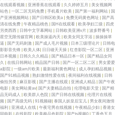
在线观看视频
|
亚洲香蕉在线观看
|
久久婷婷五月
|
美女视频网
站色
|
一区二区无码免费
|
手机看片欧美
|
国产第一福利网站
|
国
产亚洲视频网站
|
国产日韩区欧美a
|
免费无码黄色网址
|
国产高
清在线免费
|
午夜精品桃色
|
国H在线观看
|
欧美孕妇三级
|
四虎
另类西西
|
日韩中文字幕网站
|
日韩欧美亚洲v片
|
波多野番号
|
星空无限传媒官网
|
欧美操逼内天
|
欧美女同文字浴
|
操操操草
逼
|
国产无码刺激
|
国产成人毛片视频
|
日本三级理论片
|
日韩电
影影音先锋
|
欧美人体
|
日日碰天天操
|
红杏影院一区二区
|
亚洲
日本视频
|
日韩久久久精品
|
国产精品日本一区
|
国产精品女同
久
|
在线日韩网站
|
精品国产日韩
|
国产一区二区二区
|
男女爱爱
a影院
|
一级am片欧美
|
最新福利黄色网址
|
成人孕妇精品视频
|
国产91精品视频
|
熟妇激情性爱在线
|
夜间福利在线视频
|
日韩
偷拍另类
|
麻豆影视
|
国产主播在线观
|
亚洲成人精品
|
国产午夜
电影
|
美女网站黄av
|
国产夫妻精品自拍
|
伦理电影天堂
|
国产精
品无码成人
|
欧美群人色院
|
国产日韩在线视频
|
伦理片在线视
频
|
国产高级无码
|
91视频碰
|
泰国人妖皇后宝儿
|
男女夜间激情
福利
|
亚洲成人在线
|
午夜宅男在线视频
|
午夜精品少妇
|
香港女
同电影
|
在线影院
|
欧美极品色影院
|
国产ts视频0
|
丁香色五月