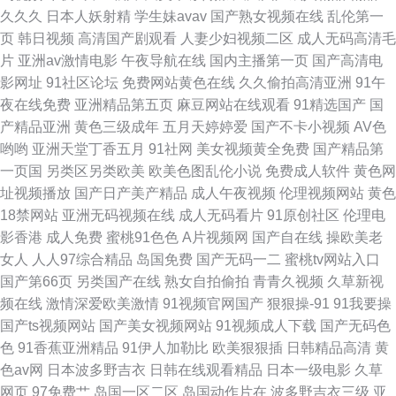
久久久
日本人妖射精
学生妹avav
国产熟女视频在线
乱伦第一
页
韩日视频
高清国产剧观看
人妻少妇视频二区
成人无码高清毛
片
亚洲av激情电影
午夜导航在线
国内主播第一页
国产高清电
影网址
91社区论坛
免费网站黄色在线
久久偷拍高清亚洲
91午
夜在线免费
亚洲精品第五页
麻豆网站在线观看
91精选国产
国
产精品亚洲
黄色三级成年
五月天婷婷爱
国产不卡小视频
AV色
哟哟
亚洲天堂丁香五月
91社网
美女视频黄全免费
国产精品第
一页国
另类区另类欧美
欧美色图乱伦小说
免费成人软件
黄色网
址视频播放
国产日产美产精品
成人午夜视频
伦理视频网站
黄色
18禁网站
亚洲无码视频在线
成人无码看片
91原创社区
伦理电
影香港
成人免费
蜜桃91色色
A片视频网
国产自在线
操欧美老
女人
人人97综合精品
岛国免费
国产无码一二
蜜桃tv网站入口
国产第66页
另类国产在线
熟女自拍偷拍
青青久视频
久草新视
频在线
激情深爱欧美激情
91视频官网国产
狠狠操-91
91我要操
国产ts视频网站
国产美女视频网站
91视频成人下载
国产无码色
色
91香蕉亚洲精品
91伊人加勒比
欧美狠狠插
日韩精品高清
黄
色av网
日本波多野吉衣
日韩在线观看精品
日本一级电影
久草
网页
97免费艹
岛国一区二区
岛国动作片在
波多野吉衣三级
亚