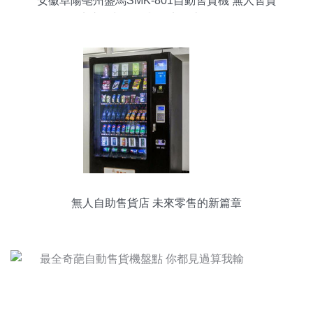
安徽阜陽亳州盛馬SMK-801自動售貨機 無人售貨
店賺錢新風口與開店全流程解析
無人自助售貨店 未來零售的新篇章