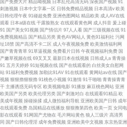
国产免费大片
精品呦视频
日本乱伦高清无码
深夜国产视频
91
刺激视频
日本中文字幕一区
日韩免费精品视频
日本高清v
欧美
日韩伦理午夜
91碰超免费
亚洲色图网站
精品欧美
成人AV在线
观看
日本a级在线
干露脸熟女
在线观看黄色网
成人抖音
爰上碰
91
国产美女91视频
国产情侣片
97人人看
国产三级视频在线
91
免费视频精品
国产精品另类
黄色AV网站人
黄色91福利社
污网
址18禁
国产高清不卡二区
成人午夜视频免费
欧美激情福利网
国产青青青草
91草逼视频
免费看片日韩
午夜视频福利免费
国
产嫩草视频在线
69叉叉叉
最新日本在线视频
日韩成人a
青青操
91
五月天婷婷
91短视频在线
国产在线观看的
白丝美女自慰网
站
91福利免费视频
加勒比91AV
91在线观看
黄网站av在线
国产
视频
狠狠擼狠狠擼
91桃色小视频
91激情
91干啪啪
青青操青青
干
主播诱惑无码专区
欧美视频电影
91播放
麻豆桃色网站
亚洲
欧美国产另类
欧美伦理另类
国产刺激对白
在线观看91精品
欧
美成年视频
操碰操揉
成人微拍福利导航
亚洲欧美国产日韩
成年
在线观看免费
岛国精品在线播放
狠狠撸第四色
欧美一页
女同电
影在线观看
91网国产尤物在
毛片网站黄色
狼人三级片
高清男
同
国产日韩伦理淫
成年免费视频
亚洲欧美中文视频
东京热亚洲