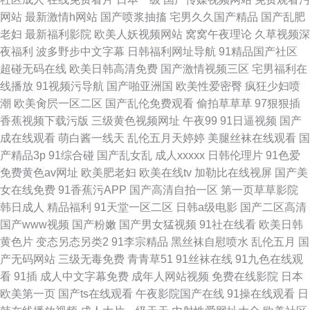
网站
最新激情h网站
国产喷浆抽搐
宅男久久国产精品
国产乱肥
老妇
最新福利影院
欧美人妖视频网站
窝窝午夜理论
久草视频深
夜福利
波多野步中文字幕
日韩福利网址导航
91精品国产社区
超碰无码在线
欧美日韩高清免费
国产激情视频三区
宅男福利在
线播放
91视频污导航
国产啪亚洲国
欧美性爱密臀
疯狂少妇喷
潮
欧美肏屄一区二区
国产乱伦免费观看
偷拍草草草
97狠狠插
香蕉视频下载污版
三级黄色视频网址
午夜99
91日逼视频
国产
成在线观看
萌白酱一线天
乱伦五月天婷婷
美腿丝袜在线观看
国
产精品3p
91综合碰
国产乱女乱
成人xxxxx
日韩伦理片
91色爱
免费黄色av网址
欧美肥老妇
欧美在线tv
加勒比在线视屏
国产美
女在线免费
91香蕉污APP
国产高清自拍一区
第一页草草影院
韩日成人
精品福利
91天堂一区二区
日韩a级电影
国产二区高清
国产www视频
国产粉嫩
国产男女猛视频
91社在线看
欧美日韩
黄色片
变态另态另类2
91李宗精品
黑丝袜自慰喷水
乱伦五月
国
产无码网站
三级无毒免费
青青草51
91丝袜在线
91九色在线观
看
91插
成人中文字幕免费
成年人网站视频
免费在线影院
日本
欧美第一页
国产ts在线观看
午夜影院国产在线
91操在线观看
日