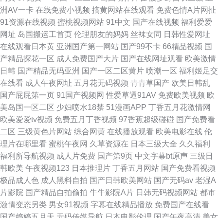
洲AV一卡
在线免费小视频
搞黄网站在线观看
免费色情A片网扯
91资源在线视频
蜜桃视频网站
91中文
国产在线视频
福利爱爱
网址
岛国搬运工首页
伦理朋友的妈妈
丝袜女同
日韩性爱网址
在线观看日本黄
亚洲国产第一网站
国产99不卡
66精品视频
国
产精品探花一区
成人免费国产大片
国产在线网址观看
欧美激情
日韩
国产精品无码亚洲
国产一区二区黄片
喷潮一区
福利姬足交
在线看
成人午夜网址
五月花无码视频
青青草国产
欧美日韩乱
国产屁屁第一页
91国产视频网
性爱草逼91AV
免费欧美视频
欧
美岛国一区二区
少妇喷水18禁
51漫画APP
丁香五月花激情网
欧美爱爱tv视频
免费五月丁香视频
97香蕉超级碰碰
国产免费看
二区
三级黄色片网站
综合网黄
在线播放观看
欧美电影在线
伦
理片在哪里看
蜜桃午夜网
久草资源在
日本三级大全
久久福利
福利所导航视频
成人片免费
国产第9页
中文字幕bt原声
三级日
韩欧美
午夜视频123
日本推理片
丁香五月网站
国产免费看视频
极品成人色
成人黑料自拍
国产日韩欧美网站
国产无码av
老湿A
片影院
国产精品自拍偷拍
牛牛影院A片
日韩无码视频网站
都市
激情变态另类
男女91视频
字幕在线精品播放
免费国产在线看
国产婷婷五月天
无码传媒导航
日本电影伦理
国产午夜高清
美女