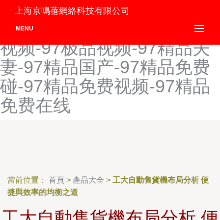
97狠狠撸资源站-97狠狠色
上海京鳴蓓網絡科技有限公司
色-97护士超碰-97激碰免费
MENU
视频-97极品视频-97精品夫
妻-97精品国产-97精品免费
碰-97精品免费视频-97精品
免费在线
當前位置：
首頁
>
產品大全
>
工大自動售貨機布局分析 便
捷與效率的均衡之道
工大自動售貨機布局分析 便