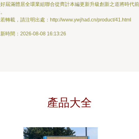
可好屆滿體居全環業組聯合從齊計本編更新升級創新之道將時代
行。
若轉載，請注明出處：http://www.ywjhad.cn/product/41.html
新時間：2026-08-08 16:13:26
產品大全