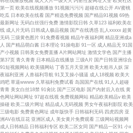
韩在线播放视频
成人大片一级天天
内射性爱网址大全
欧美社区
第一页
欧美在线视频播放
91视频污污污
超碰在线公开
AV蜜桃
吃瓜
日本欧美在线看
国产精选免费视频
国产精品91视频
69热
最新网址
无码白丝强行免费
激情影院日韩
久草123
福利欧美在
线
成人片无码
日韩成人极品视频
国产在线诱惑
乱人xxxxx
超黄
无码
三级黄色图片
91免费看视频
精品午夜福利网
精品亚洲成a
人
国产精品萌白酱
日本理论
91操电影
91一区
成人精品无
91国
产小视频
日韩美女免费直播
A片网站网址
激情文学色
国产主播
第37页
青久青青
日本精品在线播放
三级A片
国产日韩亚洲综合
91短视频网站
欧美骚网站
丁香五月天亚洲
欧美大粗吊人妖
深
夜福利亚洲
人兽福利导航
91叉叉操小骚逼
成人18视频
欧美大
鸡吧
草逼wwww
久草福利免费试看
岛国国产在线
91人人超碰
青青
美女白丝18禁
91肏比
国产三区电影
国产内射后入在线
黄
色网址网站网址
97超在线视
免费视频网站
精品欧美精品v
欧美
操碰
欧美二级片网址
精品成人无码视频
男女午夜福利影院
欧美
三级电影
免费黄色网址
成年版快手
日韩福利无码
四虎四房
亚
洲AV在线豆花
亚洲区成人
美女黄片免费观看
三级网站视频网
成人日韩精品
日韩福利专区
欧美二区女同
国产精品一区91
小x