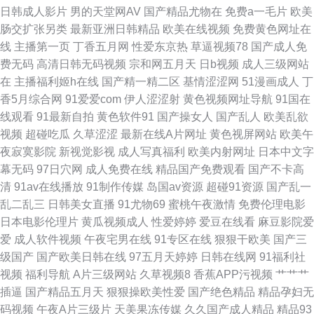
日韩成人影片
男的天堂网AV
国产精品尤物在
免费a一毛片
欧美
肠交扩张另类
最新亚洲日韩精品
欧美在线视频
免费黄色网址在
精品 国产精品尤物91 久久伊人大 欧美肏屄网 日本www色色 无码三级日韩
线
主播第一页
丁香五月网
性爱东京热
草逼视频78
国产成人免
费无码
高清日韩无码视频
宗和网五月天
日b视频
成人三级网站
午夜影院7763 午夜局厂91爱爱 午夜剧院 亚洲卡一 草莓视频黄免费 国产欧
在
主播福利姬h在线
国产精一精二区
基情涩涩网
51漫画成人
丁
香5月综合网
91爱爱com
伊人涩涩射
黄色视频网址导航
91国在
美 韩国怡红院草草网 免费av网站 操碰视频韩国 久久国产精品久久 欧美色
线观看
91最新自拍
黄色软件91
国产操女人
国产乱人
欧美乱欲
视频
超碰吃瓜
久草涩涩
最新在线A片网址
黄色视屏网站
欧美午
AB 青青伊人视频 日本A∨ 色图av 91磨菇网 超碰在线91站 东方影库av日韩
夜寂寞影院
新视觉影视
成人写真福利
欧美内射网址
日本中文字
幕无码
97日穴网
成人免费在线
精品国产免费观看
国产不卡高
福利A片 精东91 九一精品123区 久热精品视频在线 欧美日韩交配 青娱乐三
清
91av在线播放
91制作传媒
岛国av资源
超碰91资源
国产乱一
乱二乱三
日韩美女直播
91尤物69
蜜桃午夜激情
免费伦理电影
级 日本αv网站 91美女视频 成人喷水www 丁香五月网站 福利嫩草在线导航
日本电影伦理片
黄瓜视频成人
性爱婷婷
爱豆在线看
麻豆影院爱
爱
成人软件视频
午夜宅男在线
91专区在线
狠狠干欧美
国产三
级国产
国产欧美日韩在线
97五月天婷婷
日韩在线网
91福利社
视频
福利导航
A片三级网站
久草视频8
香蕉APP污视频
艹艹艹
插逼
国产精品五月天
狠狠操欧美性爱
国产绝色精品
精品孕妇无
码视频
午夜A片三级片
天美果冻传媒
久久国产成人精品
精品93