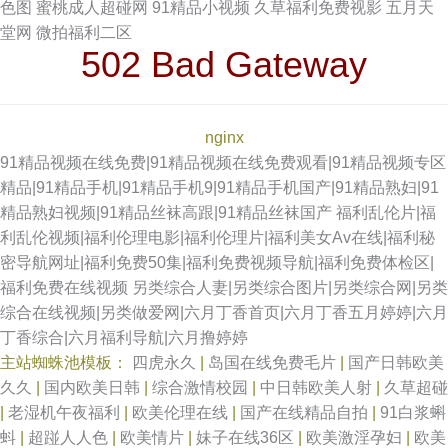
色图
蜜桃成人超碰网
91精品小视频
久草福利免费视影
五月天
堂网
微拍福利二区
502 Bad Gateway
nginx
91精品视频在线免费|91精品视频在线免费观看|91精品视频专区
精品|91精品手机|91精品手机9|91精品手机国产|91精品熟妇|91
精品熟妇视频|91精品丝袜高跟|91精品丝袜国产
福利乱伦片|福
利乱伦视频|福利伦理电影|福利伦理片|福利美女Av在线|福利秘
密导航网址|福利免费50集|福利免费视频导航|福利免费体检区|
福利免费在线视频
另类综合人妻|另类综合图片|另类综合网|另类
综合在线视频|另类做爱网|六月丁香首页|六月丁香五月婷婷|六月
丁香综合|六月福利导航|六月撸婷婷
主站蜘蛛池模板：
四虎永久
|
岛国在线免费毛片
|
国产日韩欧美
久久
|
国内欧美日韩
|
综合激情校园
|
中日韩欧美人射
|
久草超碰
|
老湿机午夜福利
|
欧美伦理在线
|
国产在线精品自拍
|
91白浆蝌
蚪
|
超踫人人色
|
欧美情片
|
妹子在线36区
|
欧美激淫孕妇
|
欧美