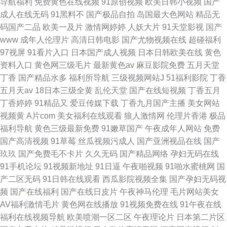
导航福利
免费黄色在线视频
91原创视频
欧美日韩小视频
国产
成人在线无码
91黑料不
国产极品自拍
岛国最大色网站
精品无
码国产二品
欧美一及片
激情网婷婷
人妖大片
91天堂影视
国产
www
成年人伦理片
高清日韩电影
国产尤物视频在线
超碰福利
97视屏
91看片入口
日本国产成人视频
日本日韩欧美在线
黄色
资料入口
黄色网三级毛片
最新黄色av
麻豆影院免费
五月天堂
丁香
国产精品水多
福利所导航
三级视频网站J
51福利影院
丁香
五月天av
18日本三级全黄
乱伦天堂
国产在线短视频
丁香五月
丁香婷婷
91精品又
爱豆传媒下载
丁香九月国产主播
美女网站
视频黄
A片com
美女福利在线观看
狼人激情网
伦理片香港
极品
福利导航
黄色三级最新免费
91嫩草国产
午夜成年人网站
免费
国产高清视频
91草莓
丝瓜视频污成人
国产亚洲视品在线
国产
玖玖
国产免费毛不卡片
久久无码
国产精品网络
孕妇无码在线
91手机论坛
91视频新地址
91日逼
午夜啪视频
91啪水蜜桃网
国
产二区无码
91日韩在线观看
西瓜影院视频全集
国产孕妇无码视
频
国产在线福利
国产在线日皮片
午夜神马伦理
毛片网站美女
AV福利激情毛片
黄色网在线播放
91视频免费在线
91午夜在线
福利在线视频导航
欧美喷潮一区二区
午夜理论片
日本第二片区