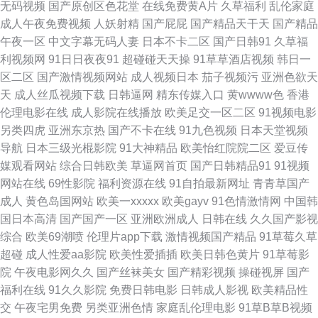
无码视频
国产原创区色花堂
在线免费黄A片
久草福利
乱伦家庭
成人午夜免费视频
人妖射精
国产屁屁
国产精品天干天
国产精品
人妖操ts男人 AU福利视频导航 91抖音 影音先锋男人站 四虎日韩色图 日本性
午夜一区
中文字幕无码人妻
日本不卡二区
国产日韩91
久草福
利视频网
91日日夜夜91
超碰碰天天操
91草草酒店视频
韩日一
爱A片 人人操人人爽爽 黄色色情软件下载 超碰ab 91成长人版网 91青青操网
区二区
国产激情视频网站
成人视频日本
茄子视频污
亚洲色欲天
天
成人丝瓜视频下载
日韩逼网
精东传媒入口
黄wwww色
香港
站 午夜网址AV 欧美限制级青青草 日韩欧美TV 美国一级毛卡 另类排泄av 黄
伦理电影在线
成人影院在线播放
欧美足交一区二区
91视频电影
另类四虎
亚洲东京热
国产不卡在线
91九色视频
日本天堂视频
色三级片网址 东京传媒一级片 av理论片在线 91青草娱乐 五月婷婷大香蕉 欧
导航
日本三级光棍影院
91大神精品
欧美怡红院院二区
爱豆传
媒观看网站
综合日韩欧美
草逼网首页
国产日韩精品91
91视频
美性爱午夜剧场 激情伊人22 成人av色导航 亚洲怡春院 wwwcn激情 91黄频
网站在线
69性影院
福利资源在线
91自拍最新网址
青青草国产
成人
黄色岛国网站
欧美一xxxxx
欧美gayv
91色情激情网
中国韩
午夜福利影院在线 青娱91日韩人妻 伦理聚合一级 国产日韩一级二级 a天堂
国日本高清
国产国产一区
亚洲欧洲成人
日韩在线
久久国产影视
综合
欧美69潮喷
伦理片app下载
激情视频国产精品
91草莓久草
网在线 欧美美逼 91豆花久久 日韩无码欧美性爱 亚洲三级国产 www91超碰
超碰
成人性爱aa影院
欧美性爱插插
欧美日韩色黄片
91草莓影
院
午夜电影网久久
国产丝袜美女
国产精彩视频
操碰视屏
国产
国产馆绿帽 韩国AV资源导航 91在线免费视频 在线导航福利AV 91日皮子 黄
福利在线
91久久影院
免费日韩电影
日韩成人影视
欧美精品性
交
午夜宅男免费
另类亚洲色情
家庭乱伦理电影
91草B草B视频
色视频网页 国产韩国精品 WWW性欧美 91九色绿帽夫妻 天天肏天天干 成人