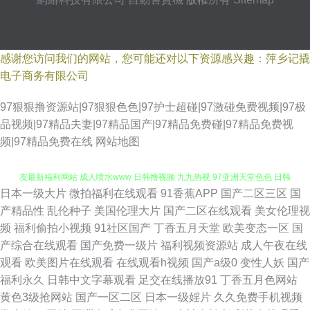
感谢您访问我们的网站，您可能还对以下资源感兴趣：萍乡记撬
电子商务有限公司
97狠狠撸资源站|97狠狠色色|97护士超碰|97激碰免费视频|97极
品视频|97精品夫妻|97精品国产|97精品免费碰|97精品免费视
频|97精品免费在线
网站地图
日本一级大片
微拍福利在线观看
91香蕉APP
国产二区三区
国
狼友视频在线观看 午夜福利66 超碰人人偷 午夜剧场 岛国动作片 瑟瑟97 狼
产精品性
乱伦种子
美国伦理大片
国产二区在线观看
美女伦理视
频
福利偷拍小视频
91社区国产
丁香五月天堂
欧美变态一区
国
友最新福利网站 成人喷水www 日韩撸视频 九九热视 97亚洲天堂色色 日韩
产综合在线观看
国产免费一级片
福利视频资源站
成人午夜在线
观看
欧美图片在线观看
在线观看h视频
国产a级0
变性人妖
国产
性爱AⅤ 日本特黄视频 欧美午夜居场朝喷 日韩二页 欧美性爱主站 久草麻豆
福利永久
日韩中文字幕观看
足交在线播放91
丁香五月色网站
黄色3级抢网站
国产一区二区
日本一级婬片
久久免费手机视频
三级全黄网站版 人妻熟女一级片 黑丝91 韩国av网 超碰蝴蝶乐 91社久久 午