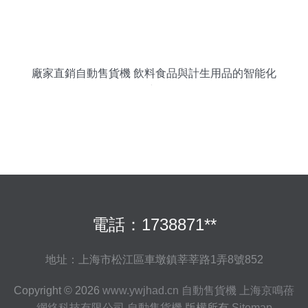
廠家直銷自動售貨機 飲料食品與計生用品的智能化
零售新選擇
電話：1738871**
地址：上海市松江區車墩鎮莘莘路1弄8號852
Copyright © 2026
www.ywjhad.cn
自動售貨機
上海京鳴蓓
網絡科技有限公司
自動售貨機
版權所有
Sitemap