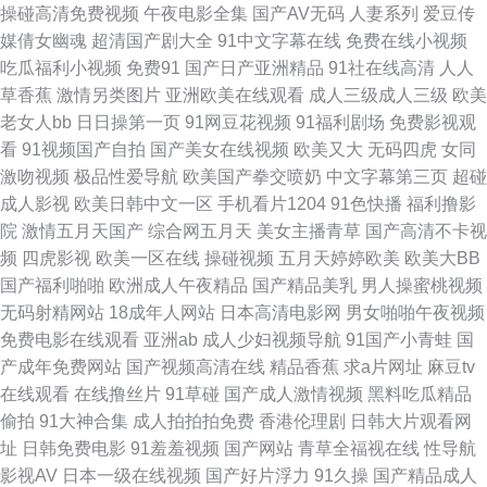
操碰高清免费视频
午夜电影全集
国产AV无码
人妻系列
爱豆传
媒倩女幽魂
超清国产剧大全
91中文字幕在线
免费在线小视频
国产亚洲一A 超碰福利社 AV免费在线精东 豆花日韩精品 欧美性爱天天 超碰
吃瓜福利小视频
免费91
国产日产亚洲精品
91社在线高清
人人
草香蕉
激情另类图片
亚洲欧美在线观看
成人三级成人三级
欧美
97人在线 AV在线资源网 蜜桃精品一二区 午夜首页日韩 天天干B网 日韩三级
老女人bb
日日操第一页
91网豆花视频
91福利剧场
免费影视观
看
91视频国产自拍
国产美女在线视频
欧美又大
无码四虎
女同
麻豆 熟妇视频91 老司机人人超碰 激情自拍 99福利导航微拍 av午夜怕怕 成
激吻视频
极品性爱导航
欧美国产拳交喷奶
中文字幕第三页
超碰
成人影视
欧美日韩中文一区
手机看片1204
91色快播
福利撸影
人AV影音 成人α在线 福利网址导航 韩国伊人网 国产精品淫秽视频 97超碰源
院
激情五月天国产
综合网五月天
美女主播青草
国产高清不卡视
频
四虎影视
欧美一区在线
操碰视频
五月天婷婷欧美
欧美大BB
国产性爱第一页 国产搡女人高潮 丁香五月影院 草草浮力影院线 波多野快播
国产福利啪啪
欧洲成人午夜精品
国产精品美乳
男人操蜜桃视频
无码射精网站
18成年人网站
日本高清电影网
男女啪啪午夜视频
www在线日本 av福利区 99热精品在这里 91粉色情人 97福利射 97色网 欧洲
免费电影在线观看
亚洲ab
成人少妇视频导航
91国产小青蛙
国
产成年免费网站
国产视频高清在线
精品香蕉
求a片网址
麻豆tv
成人ab 黑料老湿机 久草国产在线 国产综合18P 美女含羞草 久草欧美 日韩无
在线观看
在线撸丝片
91草碰
国产成人激情视频
黑料吃瓜精品
偷拍
91大神合集
成人拍拍拍免费
香港伦理剧
日韩大片观看网
码论坛 美女一级aa 国产TS在线免费 91cvom网站 狠狠撸大香蕉月天 黄色
址
日韩免费电影
91羞羞视频
国产网站
青草全福视在线
性导航
影视AV
日本一级在线视频
国产好片浮力
91久操
国产精品成人
WW 激情午夜网站 九一激情影院 精品偷拍 精品国产网址 韩国AV无码 国产